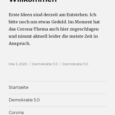
Erste Ideen sind derzeit am Entstehen. Ich
bitte noch um etwas Geduld. Im Moment hat
das Corona-Thema auch hier zugeschlagen
und nimmt aktuell leider die meiste Zeit in
Anspruch.
Veröffentlicht
Kategorien
Schlagwörter
Mai 3, 2020
Demokratie 5.0
Demokratie 5.0
am
Startseite
Demokratie 5.0
Corona