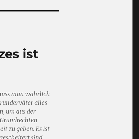
es ist
 muss man wahrlich
Gründerväter alles
n, um aus der
n Grundrechten
it zu geben. Es ist
gescheitert sind.