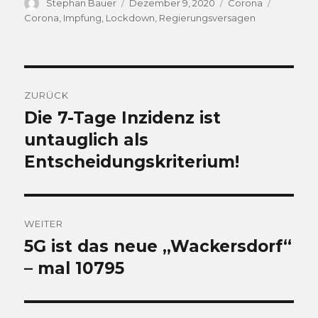
Autor
Veröffentlicht
Kategorien
Schlagwö
Stephan Bauer
Dezember 9, 2020
Corona
am
Corona
,
Impfung
,
Lockdown
,
Regierungsversagen
Beitragsnavigation
ZURÜCK
Die 7-Tage Inzidenz ist
Vorheriger
Beitrag:
untauglich als
Entscheidungskriterium!
WEITER
5G ist das neue „Wackersdorf“
Nächster
Beitrag:
– mal 10795