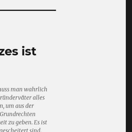
es ist
 muss man wahrlich
Gründerväter alles
n, um aus der
n Grundrechten
it zu geben. Es ist
gescheitert sind.