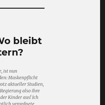
Wo bleibt
tern?
, ist nun
den: Maskenpflicht
otz aktueller Studien,
 Regierung also ihre
der Kinder aus! Ich
aatlich verordnete