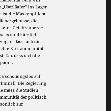
altet hat. Man will
e „Überläufer“ ins Lager
h ist die Maskenpflicht
dienergebnisse, die
r keine Gefahrenherde
inaus sind kürzlich
zeigen, dass sich die
rachte Kreuzimmunität
t! D.h. dass sich die
spannt.
da schonungslos auf
riminell. Die Regierung
ie muss die Studien
mmunität der politisch
sönlich zur