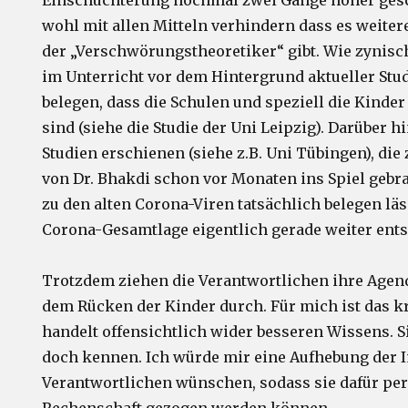
Einschüchterung nochmal zwei Gänge höher gesch
wohl mit allen Mitteln verhindern dass es weiter
der „Verschwörungstheoretiker“ gibt. Wie zynisc
im Unterricht vor dem Hintergrund aktueller Stu
belegen, dass die Schulen und speziell die Kinde
sind (siehe die Studie der Uni Leipzig). Darüber h
Studien erschienen (siehe z.B. Uni Tübingen), die 
von Dr. Bhakdi schon vor Monaten ins Spiel geb
zu den alten Corona-Viren tatsächlich belegen läss
Corona-Gesamtlage eigentlich gerade weiter ent
Trotzdem ziehen die Verantwortlichen ihre Agen
dem Rücken der Kinder durch. Für mich ist das k
handelt offensichtlich wider besseren Wissens. S
doch kennen. Ich würde mir eine Aufhebung der I
Verantwortlichen wünschen, sodass sie dafür per