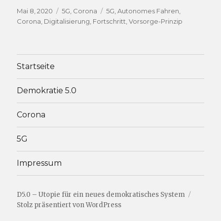
Veröffentlicht
Kategorien
Schlagwörter
Mai 8, 2020
5G
,
Corona
5G
,
Autonomes Fahren
,
am
Corona
,
Digitalisierung
,
Fortschritt
,
Vorsorge-Prinzip
Startseite
Demokratie 5.0
Corona
5G
Impressum
D5.0 – Utopie für ein neues demokratisches System
Stolz präsentiert von WordPress