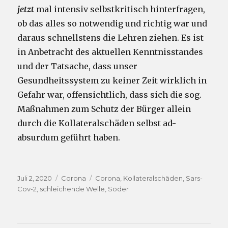
jetzt
mal intensiv selbstkritisch hinterfragen,
ob das alles so notwendig und richtig war und
daraus schnellstens die Lehren ziehen. Es ist
in Anbetracht des aktuellen Kenntnisstandes
und der Tatsache, dass unser
Gesundheitssystem zu keiner Zeit wirklich in
Gefahr war, offensichtlich, dass sich die sog.
Maßnahmen zum Schutz der Bürger allein
durch die Kollateralschäden selbst ad-
absurdum geführt haben.
Veröffentlicht
Kategorien
Schlagwörter
Juli 2, 2020
Corona
Corona
,
Kollateralschäden
,
Sars-
am
Cov-2
,
schleichende Welle
,
Söder