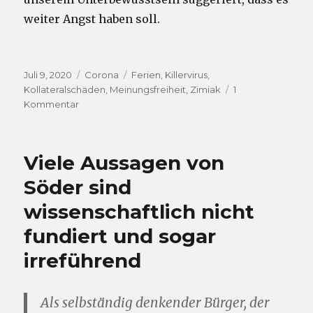
weiter Angst haben soll.
Veröffentlicht
Kategorien
Schlagwörter
Juli 9, 2020
Corona
Ferien
,
Killervirus
,
am
Kollateralschäden
,
Meinungsfreiheit
,
Zimiak
1
zu
Kommentar
„Corona
macht
keine
Viele Aussagen von
Ferien“
–
Söder sind
die
wissenschaftlich nicht
nächste
Ablenkungs-
fundiert und sogar
und
Angstparole!
irreführend
Als selbständig denkender Bürger, der