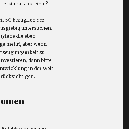
t erst mal ausreicht?
it 5G bezüglich der
usgiebig untersuchen.
 (siehe die eben
ige mehr), aber wenn
erzeugungsarbeit zu
nvestieren, dann bitte.
ntwicklung in der Welt
erücksichtigen.
onomen
aftslobby von wegen